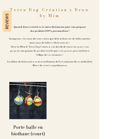
Terra Dog Création x Draw
by Mim
REVIEWS
Quand deux créatrices et amies fusionnent pour vous proposer
des produits 100% personnalisés !
Instagram, c'est aussi des rencontres qui débouchent sur de belles amitiés,
mais aussi de belles collaborations !
Draw by Mim & Terra Dog Création ont décidé de s'associer pour vous
proposer une gamme de produit textile que vous pouvez personnalisée à
l'effigie de vos animaux !
Les délais de fabrication sont actuellement de 5 à 6 semaine
s (hors médailles).
Merci de votre compréhension.
Porte-balle en
biothane (court)