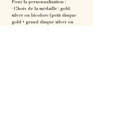
Pour la personnalisation :
• Choix de la médaille : gold,
silver ou bicolore (petit disque
gold + grand disque silver ou
petit disque silver + grand disque
gold)
• Choix de la police
• De multiples poinçons au choix
• Possibilité de mettre ou non le
prénom du chien
• Choix des inscriptions : pucé(e),
numéro(s) de téléphone, prénom
du chien...
• Choix de l’attache et de sa
couleur
• Choix de la breloque
Remarque
: le poinçon n°34 ne
fonctionne pas sur les
médailles en laiton