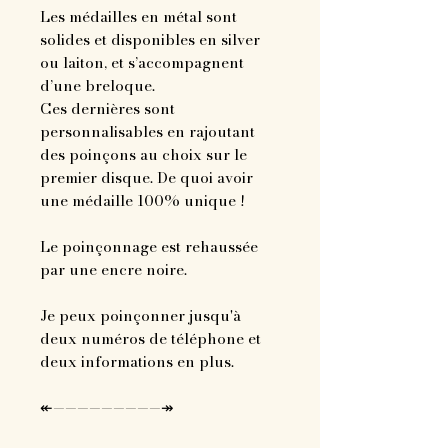
Les médailles en métal sont
solides et disponibles en silver
ou laiton, et s’accompagnent
d’une breloque.
Ces dernières sont
personnalisables en rajoutant
des poinçons au choix sur le
premier disque. De quoi avoir
une médaille 100% unique !
Le poinçonnage est rehaussée
par une encre noire.
Je peux poinçonner jusqu'à
deux numéros de téléphone et
deux informations en plus.
↞—————————↠