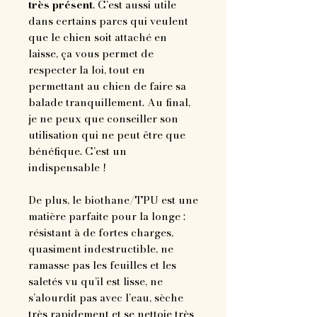
très présent
. C’est aussi utile
dans certains parcs qui veulent
que le chien soit attaché en
laisse, ça vous permet de
respecter la loi, tout en
permettant au chien de faire sa
balade tranquillement. Au final,
je ne peux que conseiller son
utilisation qui ne peut être que
bénéfique. C’est un
indispensable !
De plus, le biothane/TPU est une
matière parfaite pour la longe :
résistant à de fortes charges,
quasiment indestructible, ne
ramasse pas les feuilles et les
saletés vu qu’il est lisse, ne
s’alourdit pas avec l’eau, sèche
très rapidement et se nettoie très