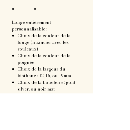
↞—————↠
Longe entièrement
personnalisable :
Choix de la couleur de la
longe (nuancier avec les
rouleaux)
Choix de la couleur de la
poignée
Choix de la largeur du
biothane : 12, 16, ou 19mm
Choix de la bouclerie : gold,
silver, ou noir mat
Choix de la longueur : 5, 8, 10,
12, 15, 20, 25 ou 30m
Personnalisation possible :
Police au choix sur
dafont.com
Emplacement au choix :