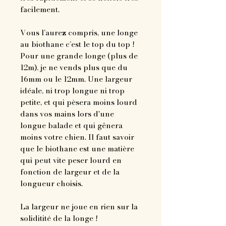
facilement.
Vous l’aurez compris, une longe
au biothane c’est le top du top !
Pour une grande longe (plus de
12m), je ne vends plus que du
16mm ou le 12mm. Une largeur
idéale, ni trop longue ni trop
petite, et qui pèsera moins lourd
dans vos mains lors d'une
longue balade et qui gênera
moins votre chien. Il faut savoir
que le biothane est une matière
qui peut vite peser lourd en
fonction de largeur et de la
longueur choisis.
La largeur ne joue en rien sur la
soliditité de la longe !