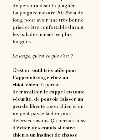
de personnaliser la poignée.
La poignée mesure 20/25cm de
long pour avoir une très bonne
prise et être confortable durant
les balades, même les plus
longues.
La longe, qu’est-ce que c’est ?
C’est un
outil très utile pour
l’apprentissage chez un
chiot/chien
. Il permet
de
travailler le rappel en toute
sécurité,
de
pouvoir laisser un
peu de liberté
à son chien si on
ne peut pas le lâcher pour
diverses raisons. Ça permet aussi
d’
éviter des ennuis si votre
chien a un instinct de chasse