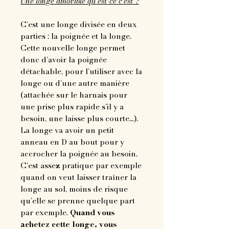
Une longe amovible qu’est-ce c’est ?
C’est une longe divisée en deux
parties : la poignée et la longe.
Cette nouvelle longe permet
donc d’avoir la poignée
détachable, pour l’utiliser avec la
longe ou d’une autre manière
(attachée sur le harnais pour
une prise plus rapide s’il y a
besoin, une laisse plus courte...).
La longe va avoir un petit
anneau en D au bout pour y
accrocher la poignée au besoin.
C’est assez pratique par exemple
quand on veut laisser traîner la
longe au sol, moins de risque
qu’elle se prenne quelque part
par exemple.
Quand vous
achetez cette longe, vous