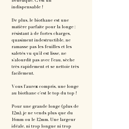
bénéfique. C’est un
indispensable !
De plus, le biothane est une
matière parfaite pour la longe :
résistant à de fortes charges,
quasiment indestructible, ne
ramasse pas les feuilles et les
saletés vu qu’il est lisse, ne
s’alourdit pas avec l’eau, sèche
très rapidement et se nettoie très
facilement.
Vous l’aurez compris, une longe
au biothane c’est le top du top !
Pour une grande longe (plus de
12m), je ne vends plus que du
16mm ou le 12mm. Une largeur
idéale, ni trop longue ni trop