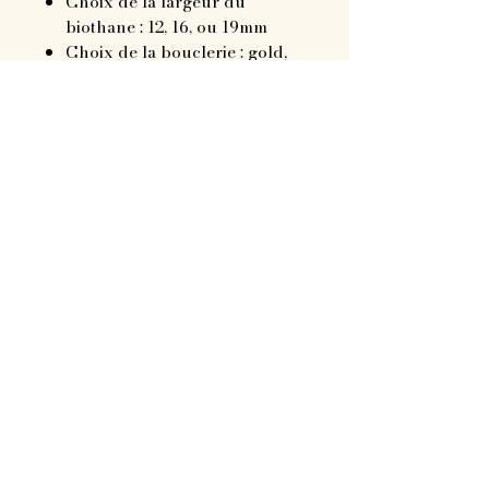
Choix de la largeur du
biothane : 12, 16, ou 19mm
Choix de la bouclerie : gold,
silver, ou noir mat
Choix de la longueur : 5, 8, 10,
12, 15, 20, 25 ou 30m
Vous pouvez avoir une
poignée ou un bout droit
Personnalisation possible :
Police au choix sur
dafont.com
Emplacement au choix :
poignée, en dessous de la
poignée ou en bas de la
longe (vers l'attache du
collier/harnais)
Couleur de l'écriture au
choix (print)
↞—————↠