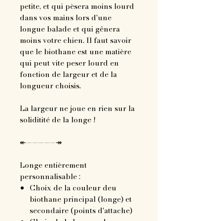
petite, et qui pèsera moins lourd
dans vos mains lors d'une
longue balade et qui gênera
moins votre chien. Il faut savoir
que le biothane est une matière
qui peut vite peser lourd en
fonction de largeur et de la
longueur choisis.
La largeur ne joue en rien sur la
soliditité de la longe !
↞—————↠
Longe entièrement
personnalisable :
Choix de la couleur deu
biothane principal (longe) et
secondaire (points d'attache)