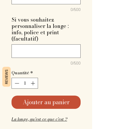
0/500
Si vous souhaitez
personnaliser la longe :
info, police et print
(facultatif)
0/500
REVIEWS
Quantité
*
Ajouter au panier
La longe, qu’est-ce que c’est ?