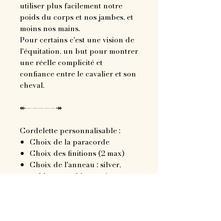
utiliser plus facilement notre
poids du corps et nos jambes, et
moins nos mains.
Pour certains c'est une vision de
l'équitation, un but pour montrer
une réelle complicité et
confiance entre le cavalier et son
cheval.
↞—————↠
Cordelette personnalisable :
Choix de la paracorde
Choix des finitions (2 max)
Choix de l'anneau : silver,
gold, rose gold ou noir mat
Choix de la longeur de la
cordelette