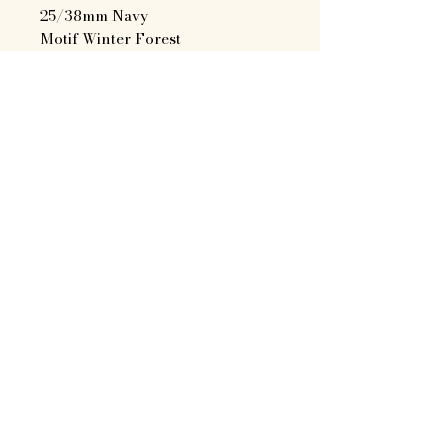
25/38mm Navy
Motif Winter Forest
Taille : M (35-45cm) ou M/L (40-
50cm)
Boucle : Silver
Terra Dog Création
Mentions légales
CGV
Programme de fidélité
terra.dog.creation@gmail.com
Siret :
884 600 313 00016
22 route de la Lézarde
76133 Notre-Dame-du-Bec
©2024 par Terra Dog Création. Créé avec Wix.com