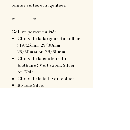
teintes vertes et argentées.
↞—————↠
Collier personnalisé :
Choix de la largeur du collier
: 19/25mm, 25/38mm,
25/50mm ou 38/50mm
Choix de la couleur du
biothane : Vert sapin, Silver
ou Noir
Choix de la taille du collier
Boucle Silver
Jusqu'à deux breloques au
choix
↞—————↠
Remarque
: