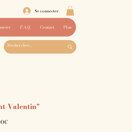
Se connecter
ancier
F.A.Q.
Contact
Plus
int-Valentin"
Prix
00€
promotionnel