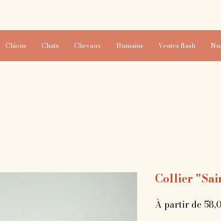
Chiens
Chats
Chevaux
Humains
Ventes flash
Nu
Collier "Sa
À partir de
58,