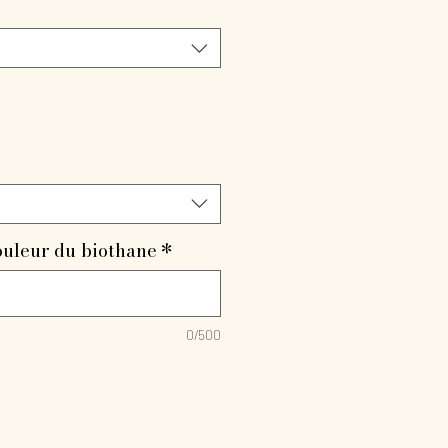
ouleur du biothane
*
0/500