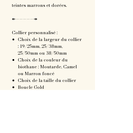
teintes marrons et dorées.
↞—————↠
Collier personnalisé :
Choix de la largeur du collier
: 19/25mm, 25/38mm,
25/50mm ou 38/50mm
Choix de la couleur du
biothane : Moutarde, Camel
ou Marron foncé
Choix de la taille du collier
Boucle Gold
Jusqu'à deux breloques au
choix
↞—————↠
Remarque
: