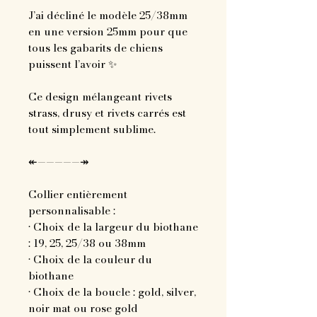
J’ai décliné le modèle 25/38mm
en une version 25mm pour que
tous les gabarits de chiens
puissent l’avoir ✨
Ce design mélangeant rivets
strass, drusy et rivets carrés est
tout simplement sublime.
↞—————↠
Collier entièrement
personnalisable :
• Choix de la largeur du biothane
: 19, 25, 25/38 ou 38mm
• Choix de la couleur du
biothane
• Choix de la boucle : gold, silver,
noir mat ou rose gold