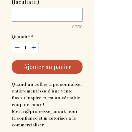
(facultatif)
0/500
Quantité
*
Ajouter au panier
Quand un collier à personnaliser
entièrement issu d’une vente
flash, t’inspire et est un véritable
coup de cœur !
Merci @princesse_anouk pour
ta confiance et m’autoriser à le
commercialiser.