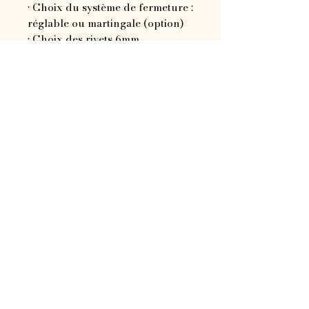
• Choix du système de fermeture :
réglable ou martingale (option)
• Choix des rivets 6mm
• Choix des drusy
• Choix des rivets carrés : gold,
silver ou noir mat
• Jusqu’à deux breloques au
choix
↞—————↠
Remarque :
Si vous voulez une attache
martingale en chaine ou
biothane, c'est une otpion à
rajouter dans votre panier et
qui se trouve dans la
catégorie "acccessoire"