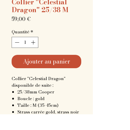
Collier "Celestial
Dragon" 25/38 M
Prix
59,00 €
Quantité
*
Ajouter au panier
Collier "Celestial Dragon"
disponible de suite :
25/38mm Cooper
Boucle : gold
Taille : M (35-45cm)
Strass carrée gold, strass noir
et multic