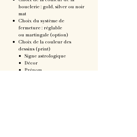
bouclerie : gold, silver ou noir
mat
Choix du système de
fermeture : réglable
ou martingale (option)
Choix de la couleur des
dessins (print)
Signe astrologique
Décor
Prénom
Choix des rivets strass 6mm
Choix des rivets strass 8mm
Choix des rivets drusy
Jusqu’à deux breloques au
choix
↞—————————↠