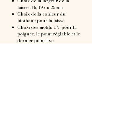
Choix de la largeur de la
laisse : 16, 19 ou 25mm
Choix de la couleur du
biothane pour la laisse
Choxi des motifs UV pour la
poignée, le point réglable et le
dernier point fixe
Choix de la bouclerie : gold,
silver ou noir mat
Choix de la longueur de la
laisse : 1m, 1,5m, 2m...
Possibilité de personnaliset la
laisse : prénom, téléphone...
Couleur de la
personnalisation dans les
print
Police d'écriture au choix
sur dafont.com
Choix de l'emplacement :
en dessous de la poignée