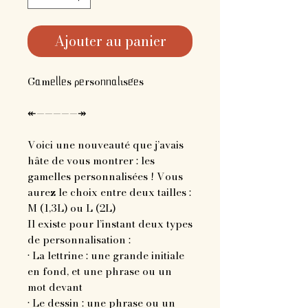
Ajouter au panier
Gᥲmᥱᥣᥣᥱs ρᥱrsoᥒᥒᥲᥣιsᥱ́ᥱs
↞—————↠
Voici une nouveauté que j’avais
hâte de vous montrer : les
gamelles personnalisées ! Vous
aurez le choix entre deux tailles :
M (1,3L) ou L (2L)
Il existe pour l’instant deux types
de personnalisation :
• La lettrine : une grande initiale
en fond, et une phrase ou un
mot devant
• Le dessin : une phrase ou un